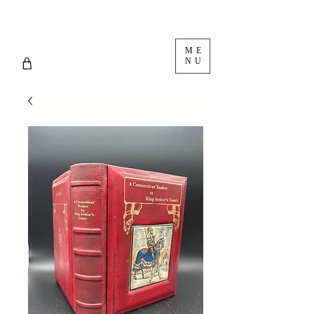
ME
NU