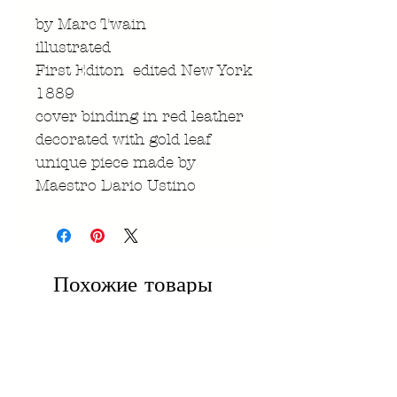
by Marc Twain
illustrated
First Editon edited New York
1889
cover binding in red leather
decorated with gold leaf
unique piece made by
Maestro Dario Ustino
Похожие товары