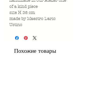
handmade in our Atelier one
of a kind piece
size H 35 cm
made by Maestro Dario
Ustino
Похожие товары