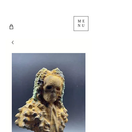
ME
NU