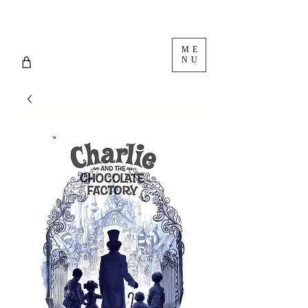
ME
NU