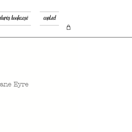
atures bookcase
contact
ane Eyre
а