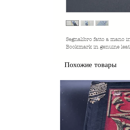
Segnalibro fatto a mano 
Bookmark in genuine leat
Похожие товары