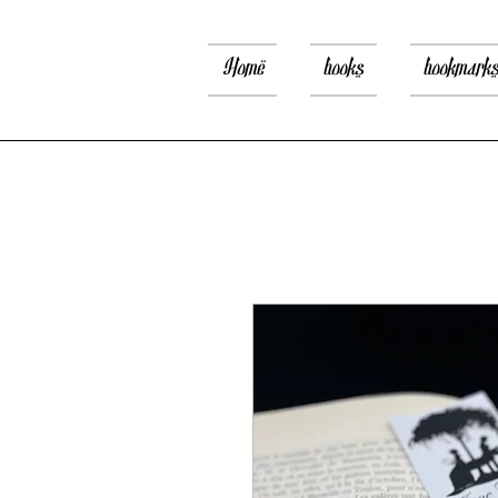
Home
books
bookmark