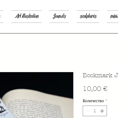
s
Art illustration
Jounals
sculptures
mini
Bookmark J
Цен
10,00 €
Количество
*