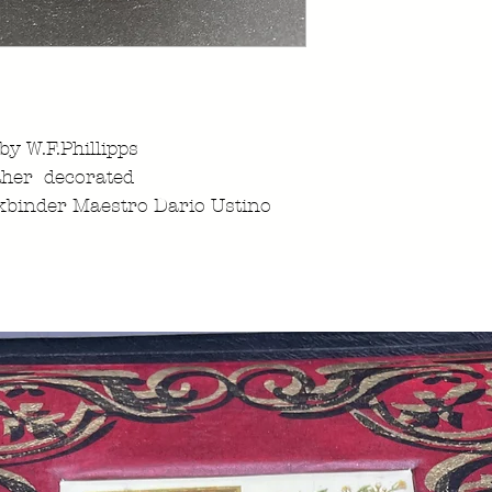
 by W.F.Phillipps
ther decorated
kbinder Maestro Dario Ustino