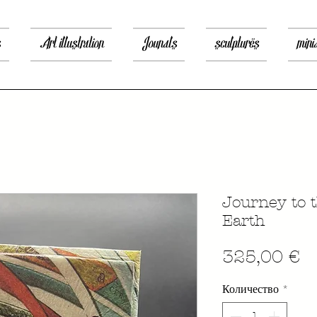
s
Art illustration
Jounals
sculptures
mini
Journey to t
Earth
Ц
325,00 €
Количество
*