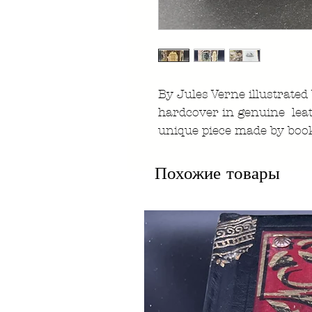
By Jules Verne illustrated
hardcover in genuine lea
unique piece made by boo
Похожие товары