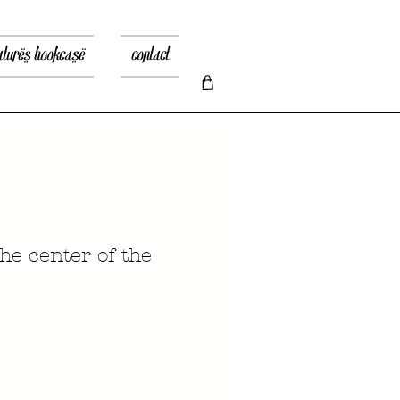
atures bookcase
contact
he center of the
ена