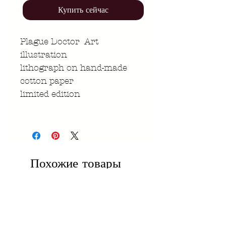
Купить сейчас
Plague Doctor Art
illustration
lithograph on hand-made
cotton paper
limited edition
Похожие товары