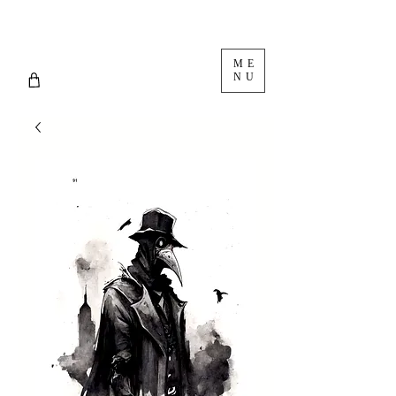
ME
NU