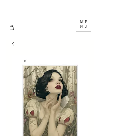
ME
NU